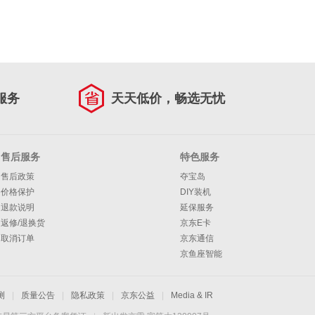
服务
天天低价，畅选无忧
售后服务
特色服务
售后政策
夺宝岛
价格保护
DIY装机
退款说明
延保服务
返修/退换货
京东E卡
取消订单
京东通信
京鱼座智能
测
|
质量公告
|
隐私政策
|
京东公益
|
Media & IR