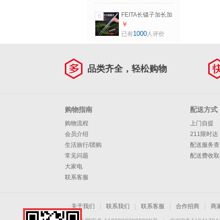
锈钢列子夹子工具
48cm有齿弯头
FEITA长镊子加长加
6
（304钢特厚款）
厚超大号带齿水草
￥
镊子直尖头弯头不
1000
已有
人评价
锈钢列子夹子工具
弯头镊48cm（201
钢加厚款）
品类齐全，轻松购物
购物指南
配送方式
购物流程
上门自提
会员介绍
211限时达
生活旅行/团购
配送服务查
常见问题
配送费收取
大家电
联系客服
关于我们
|
联系我们
|
联系客服
|
合作招商
|
商