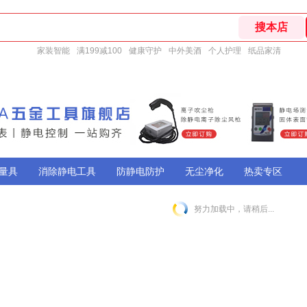
家装智能
满199减100
健康守护
中外美酒
个人护理
纸品家清
量具
消除静电工具
防静电防护
无尘净化
热卖专区
努力加载中，请稍后...