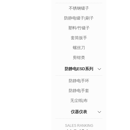
不锈钢镊子
防静电镊子|刷子
塑料/竹镊子
套筒扳手
螺丝刀
剪钳类
防静电ESD系列
防静电手环
防静电手套
无尘纸|布
仪器仪表
SALES RANKING