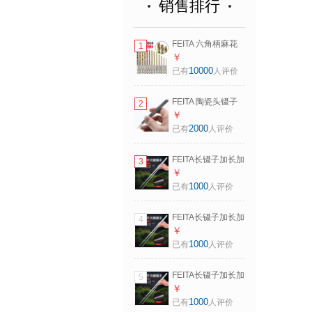
销售排行
FEITA 六角柄麻花
1
钻头套装充电钻高
￥
速钢扩孔钻1.5-
10000
已有
人评价
6.5mm电动螺丝刀
批头 镀钛麻花钻头
FEITA 陶瓷头镊子
2
13件套
防静电耐高温1800
￥
度高精密圆尖头折
2000
已有
人评价
角弯形陶瓷可换头
72MZ 长130mm 圆
FEITA长镊子加长加
3
尖头
厚超大号带齿水草
￥
镊子直尖头弯头不
1000
已有
人评价
锈钢列子夹子工具
48cm有齿直头
FEITA长镊子加长加
4
（304钢特厚款）
厚超大号带齿水草
￥
镊子直尖头弯头不
1000
已有
人评价
锈钢列子夹子工具
直头镊48cm（201
FEITA长镊子加长加
5
钢加厚款）
厚超大号带齿水草
￥
镊子直尖头弯头不
1000
已有
人评价