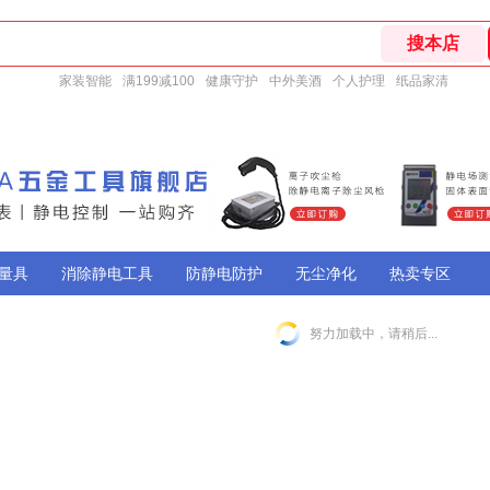
家装智能
满199减100
健康守护
中外美酒
个人护理
纸品家清
量具
消除静电工具
防静电防护
无尘净化
热卖专区
努力加载中，请稍后...