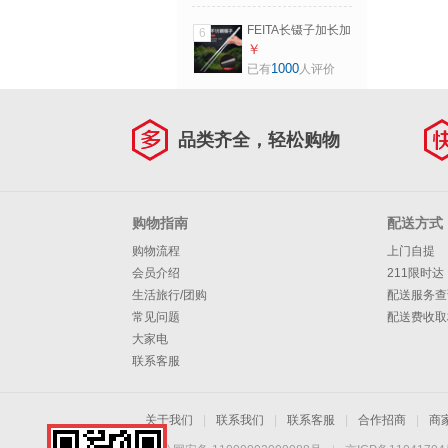
锈钢列子夹子工具
48cm有齿直头
FEITA长镊子加长加
6
（304钢特厚款）
厚超大号带齿水草
￥
镊子直尖头弯头不
1000
已有
人评价
锈钢列子夹子工具
直头镊38cm（201
钢加厚款）
品类齐全，轻松购物
购物指南
配送方式
购物流程
上门自提
会员介绍
211限时达
生活旅行/团购
配送服务查
常见问题
配送费收取
大家电
联系客服
关于我们
|
联系我们
|
联系客服
|
合作招商
|
商