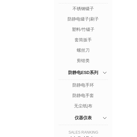
不锈钢镊子
防静电镊子|刷子
塑料/竹镊子
套筒扳手
螺丝刀
剪钳类
防静电ESD系列
防静电手环
防静电手套
无尘纸|布
仪器仪表
SALES RANKING