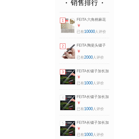
销售排行
FEITA 六角柄麻花
1
钻头套装充电钻高
￥
速钢扩孔钻1.5-
10000
已有
人评价
6.5mm电动螺丝刀
批头 镀钛麻花钻头
FEITA 陶瓷头镊子
2
13件套
防静电耐高温1800
￥
度高精密圆尖头折
2000
已有
人评价
角弯形陶瓷可换头
72MZ 长130mm 圆
FEITA长镊子加长加
3
尖头
厚超大号带齿水草
￥
镊子直尖头弯头不
1000
已有
人评价
锈钢列子夹子工具
直头镊48cm（201
FEITA长镊子加长加
4
钢加厚款）
厚超大号带齿水草
￥
镊子直尖头弯头不
1000
已有
人评价
锈钢列子夹子工具
弯头镊48cm（201
FEITA长镊子加长加
5
钢加厚款）
厚超大号带齿水草
￥
镊子直尖头弯头不
1000
已有
人评价