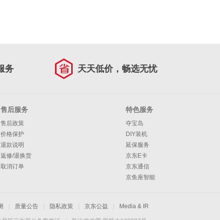
服务
天天低价，畅选无忧
售后服务
特色服务
售后政策
夺宝岛
价格保护
DIY装机
退款说明
延保服务
返修/退换货
京东E卡
取消订单
京东通信
京鱼座智能
测
|
质量公告
|
隐私政策
|
京东公益
|
Media & IR